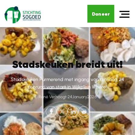
Doneer
Stadskeuken breidt uit!
Stadskeuken Purmerend met ingang van dinsdag 24
februari van start in Wijkplein Where!
René Verhoogt
•
24
January
2026